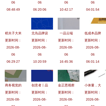
社区
06
策划设计公
06
logo的深意
06
夏晓燕的精
06
08:48:49
06:20:06
司
与品牌策划
10:42:17
04:01:54
髓解析
之道
稻夫子大米
北岛品牌设
一品云端
低成本品牌
简单粗暴的
更新时间：
计经典案例
更新时间：
南京高空中
更新时间：
营销的三大
更新时间：
品牌策划实
2026-08-
茶花家居从
2026-08-
的饮食与文
2026-08-
思维 千享
2026-08-
战法则
06
3000万到
06
化共生
06
科技的品牌
06
06:29:27
30亿的成功
10:20:59
16:45:36
策划洞察
06:01:14
品牌策划
商务视觉的
创意者丨品
金正恩视察
小体量，大
更新时间：
硬核升级
牌策划公司
更新时间：
蒲公英作业
更新时间：
更新时间：
影响 中小
高端品牌VI
2026-08-
为何日益受
2026-08-
本工厂 高
2026-08-
企业品牌策
2026-08-