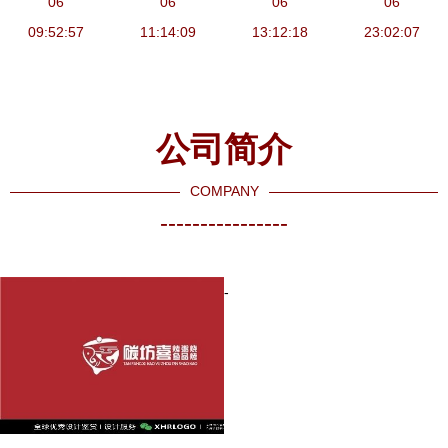
模板的设计
06
企业青睐？
06
度赞赏产品
06
划的黄金招
06
价值提炼与
09:52:57
11:14:09
设计用心与
13:12:18
数与实操要
23:02:07
决策参考
品牌策划创
诀
新
公司简介
COMPANY
----------------
-