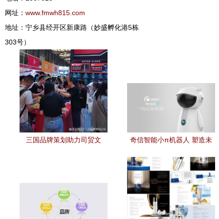
网址：
www.fmwh815.com
地址：宁乡县经开区新康路（妙盛孵化港5栋
303号）
三国品牌策划助力司贸文
奇信智能小π机器人 塑造未
化，共铸赠品行业新辉煌
来科技化友善形象计划