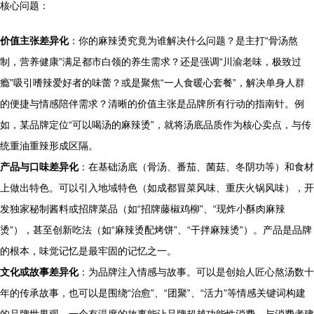
核心问题：
价值主张差异化
：你的麻辣烫究竟为谁解决什么问题？是主打“骨汤熬
制，营养健康”满足都市白领的养生需求？还是强调“川渝老味，极致过
瘾”吸引嗜辣爱好者的味蕾？或是聚焦“一人食暖心套餐”，解决单身人群
的便捷与情感陪伴需求？清晰的价值主张是品牌所有行动的指南针。例
如，某品牌定位“可以喝汤的麻辣烫”，就将汤底品质作为核心卖点，与传
统重油重辣形成区隔。
产品与口味差异化
：在基础汤底（骨汤、番茄、菌菇、冬阴功等）和食材
上做出特色。可以引入地域特色（如成都冒菜风味、重庆火锅风味），开
发独家秘制酱料或招牌菜品（如“招牌藤椒鸡柳”、“现炸小酥肉麻辣
烫”），甚至创新吃法（如“麻辣烫配烤饼”、“干拌麻辣烫”）。产品是品牌
的根本，味觉记忆是最牢固的记忆之一。
文化或故事差异化
：为品牌注入情感与故事。可以是创始人匠心熬汤数十
年的传承故事，也可以是围绕“治愈”、“团聚”、“活力”等情感关键词构建
的品牌世界观。一个有温度的故事能让品牌超越功能性消费，与消费者建