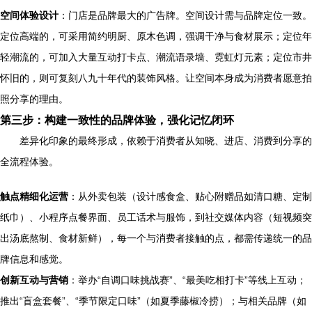
空间体验设计
：门店是品牌最大的广告牌。空间设计需与品牌定位一致。
定位高端的，可采用简约明厨、原木色调，强调干净与食材展示；定位年
轻潮流的，可加入大量互动打卡点、潮流语录墙、霓虹灯元素；定位市井
怀旧的，则可复刻八九十年代的装饰风格。让空间本身成为消费者愿意拍
照分享的理由。
第三步：构建一致性的品牌体验，强化记忆闭环
差异化印象的最终形成，依赖于消费者从知晓、进店、消费到分享的
全流程体验。
触点精细化运营
：从外卖包装（设计感食盒、贴心附赠品如清口糖、定制
纸巾）、小程序点餐界面、员工话术与服饰，到社交媒体内容（短视频突
出汤底熬制、食材新鲜），每一个与消费者接触的点，都需传递统一的品
牌信息和感觉。
创新互动与营销
：举办“自调口味挑战赛”、“最美吃相打卡”等线上互动；
推出“盲盒套餐”、“季节限定口味”（如夏季藤椒冷捞）；与相关品牌（如