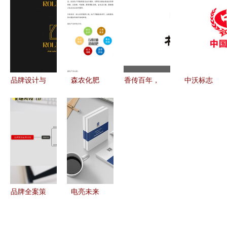
建设的路径
响力的品牌
能的实战之
从标志到策
思考
形象
道
划的全方位
设计之道
品牌设计与
森农化肥
香传百年，
中沃标志
品牌策划
全案品牌策
味承匠心
logo设计含
塑造品牌灵
划——以科
——“御品
义与品牌策
魂的双翼
技为翼，赋
轩”烧鸡品
划VI设计全
能绿色农业
牌策划方案
解析
新未来
品牌全案策
电亮未来
划流程图解
电力公司品
从战略构想
牌策划与画