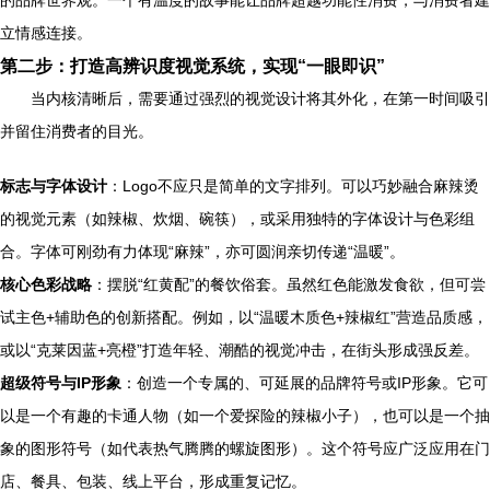
立情感连接。
第二步：打造高辨识度视觉系统，实现“一眼即识”
当内核清晰后，需要通过强烈的视觉设计将其外化，在第一时间吸引
并留住消费者的目光。
标志与字体设计
：Logo不应只是简单的文字排列。可以巧妙融合麻辣烫
的视觉元素（如辣椒、炊烟、碗筷），或采用独特的字体设计与色彩组
合。字体可刚劲有力体现“麻辣”，亦可圆润亲切传递“温暖”。
核心色彩战略
：摆脱“红黄配”的餐饮俗套。虽然红色能激发食欲，但可尝
试主色+辅助色的创新搭配。例如，以“温暖木质色+辣椒红”营造品质感，
或以“克莱因蓝+亮橙”打造年轻、潮酷的视觉冲击，在街头形成强反差。
超级符号与IP形象
：创造一个专属的、可延展的品牌符号或IP形象。它可
以是一个有趣的卡通人物（如一个爱探险的辣椒小子），也可以是一个抽
象的图形符号（如代表热气腾腾的螺旋图形）。这个符号应广泛应用在门
店、餐具、包装、线上平台，形成重复记忆。